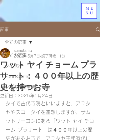
ME
NU
記事
全ての記事
somutamu
全ての記事
2022年5月7日
読了時間: 1分
ワット ヤイ チョーム プラ
タイ旅行
サート：４００年以上の歴
Food&Cafe
史を持つお寺
タイの日常生活
更新日：
2025年1月24日
タイで古代寺院といいますと、アユタ
ヤやスコータイを連想しますが、サム
ットサーコンにある「ワット ヤイ チョ
ーム プラサート」は４００年以上の歴
史があるお寺で、アユタヤ王朝時代に