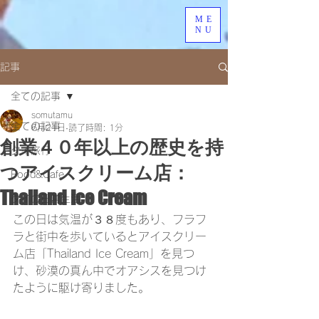
ME
NU
記事
全ての記事
somutamu
全ての記事
6月21日
読了時間: 1分
創業４０年以上の歴史を持
タイ旅行
つアイスクリーム店：
Food&Cafe
Thailand Ice Cream
タイの日常生活
この日は気温が３８度もあり、フラフ
ラと街中を歩いているとアイスクリー
ム店「Thailand Ice Cream」を見つ
け、砂漠の真ん中でオアシスを見つけ
たように駆け寄りました。