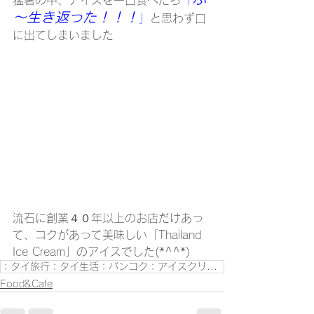
猛暑の中、アイスを一口食べたら
「
～生き返った！！！
」
と思わず口
に出てしまいました
流石に創業４０年以上のお店だけあっ
て、コクがあって美味しい「Thailand 
Ice Cream」のアイスでした(*^^*)
：タイ旅行：タイ生活：バンコク：アイスクリーム：バンコクの飲食店：タイ料理：タイ旅行ブログ：海外旅行：海外生活：
Food&Cafe