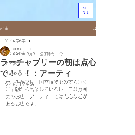
ME
NU
記事
全ての記事
somutamu
全ての記事
2024年8月8日
読了時間: 1分
ラーチャブリーの朝は点心
タイ旅行
で！！！：アーティ
Food&Cafe
ラーチャブリー国立博物館のすぐ近く
タイの日常生活
に早朝から営業しているレトロな雰囲
気のお店「アーティ」では点心などが
あるお店です。