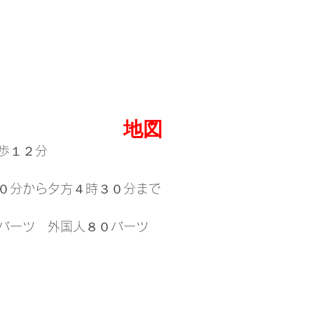
地図
歩１２分
０分から夕方４時３０分まで
バーツ　外国人８０バーツ