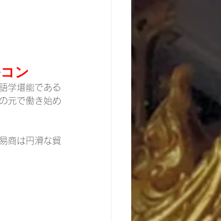
ルコン
語学堪能である
の元で働き始め
易商は円滑な貿