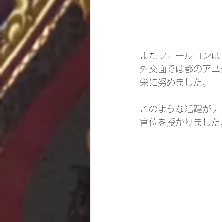
またフォールコンは
外交面では都のアユ
栄に努めました。
このような活躍がナ
官位を授かりました