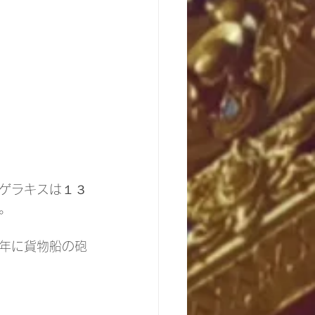
ゲラキスは１３
。
年に貨物船の砲