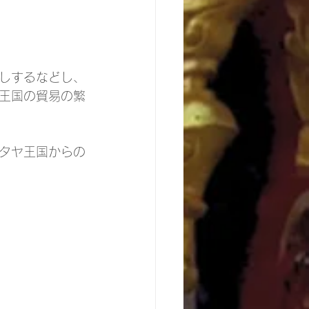
しするなどし、
王国の貿易の繁
タヤ王国からの