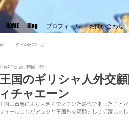
HOME
Blog
プロフィール
お問い合わせ
fe
タイの日常生活
年7月29日
読了時間: 3分
王国のギリシャ人外交顧
ィチャエーン
王国は貿易により大きく栄えていた時代であったことか
フォールコンがアユタヤ王国外交顧問として活躍しまし