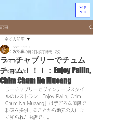
ME
NU
記事
全ての記事
somutamu
全ての記事
2024年8月2日
読了時間: 2分
ラーチャブリーでチュム
タイ旅行
チョム！！！：Enjoy Pailin,
Food&Cafe
Chim Chum Na Mueang
タイの日常生活
ラーチャブリーでヴィンテージスタイ
ルのレストラン「Enjoy Pailin, Chim 
Chum Na Mueang」は手ごろな値段で
料理を提供することから地元の人によ
く知られたお店です。