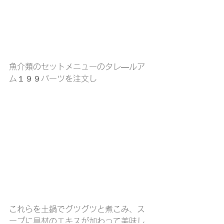
魚介類のセットメニューのタレ―ルア
ム１９９バーツを注文し
これらを土鍋でグツグツと煮こみ、ス
ープに具材のエキスが加わって美味し