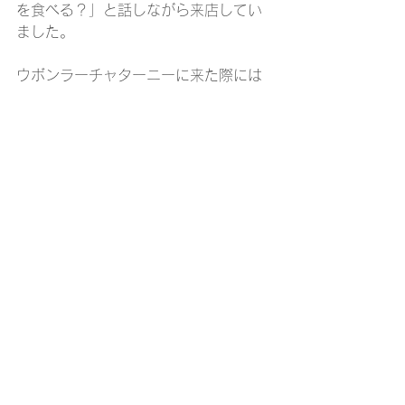
を食べる？」と話しながら来店してい
ました。
ウボンラーチャターニーに来た際には
「モーニング ウボン」でベトナム風の
朝食はいかがでしょうか。
：タイ旅行：タイ生活：ウボンラーチャターニー：タイ旅行ブログ：
Food&Cafe
すべて表示
最新記事