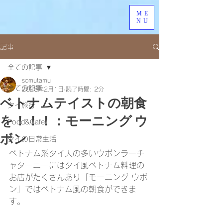
ME
NU
記事
全ての記事
somutamu
全ての記事
2025年2月1日
読了時間: 2分
ベトナムテイストの朝食
タイ旅行
を！！！：モーニング ウ
Food&Cafe
ボン
タイの日常生活
ベトナム系タイ人の多いウボンラーチ
ャターニーにはタイ風ベトナム料理の
お店がたくさんあり「モーニング ウボ
ン」ではベトナム風の朝食ができま
す。