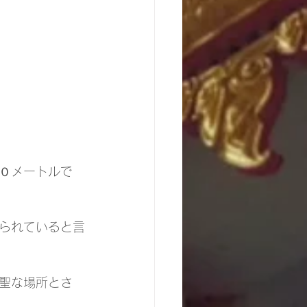
０メートルで
られていると言
聖な場所とさ