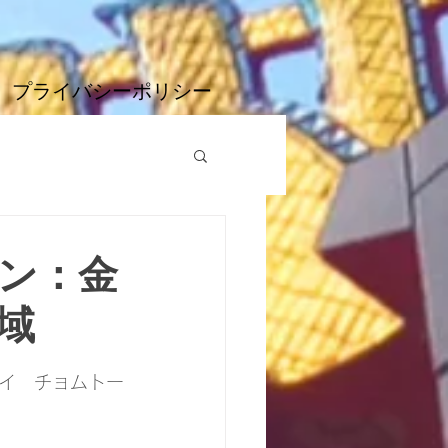
プライバシーポリシー
ン：金
域
イ　チョムトー