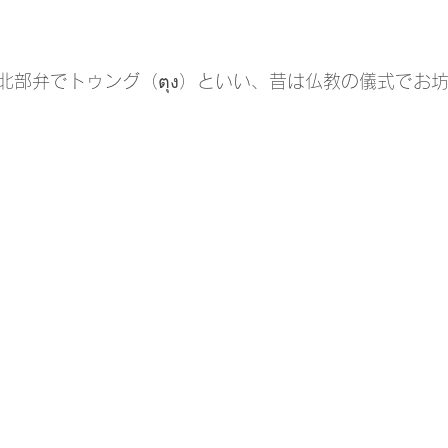
北部弁でトゥング（ตุง）といい、昔は仏教の儀式でお