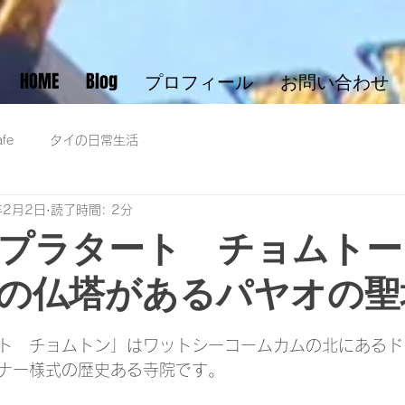
HOME
Blog
プロフィール
お問い合わせ
fe
タイの日常生活
年2月2日
読了時間: 2分
プラタート チョムトー
の仏塔があるパヤオの聖
ト　チョムトン」はワットシーコームカムの北にあるド
ナー様式の歴史ある寺院です。