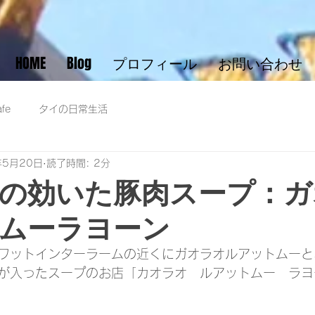
HOME
Blog
プロフィール
お問い合わせ
fe
タイの日常生活
年5月20日
読了時間: 2分
の効いた豚肉スープ：ガ
ムーラヨーン
ワットインターラームの近くにガオラオルアットムーと
が入ったスープのお店「カオラオ　ルアットムー　ラヨ