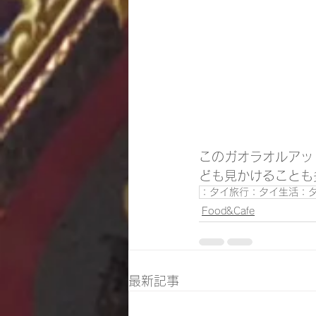
このガオラオルアッ
ども見かけることも
：タイ旅行：タイ生活：
Food&Cafe
最新記事