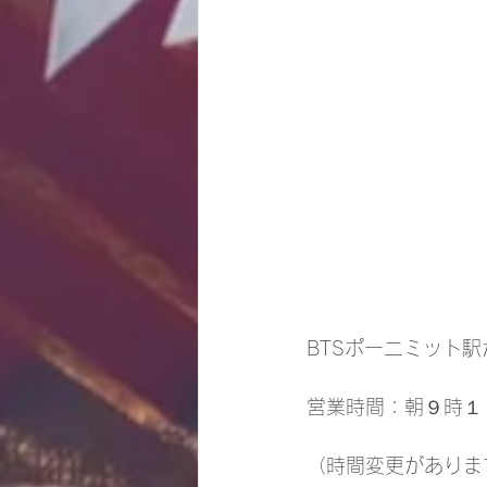
BTSポー二ミット
営業時間：朝９時１
（時間変更がありま