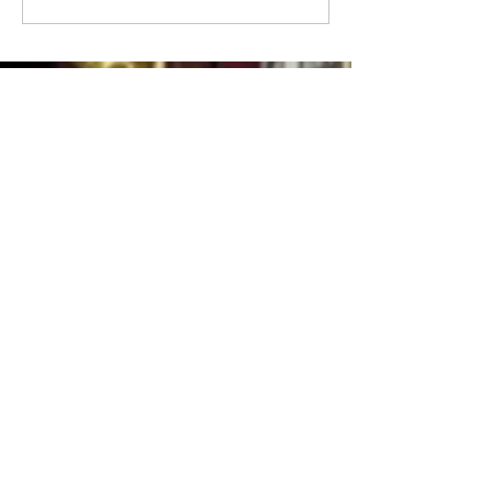
な景色を眺める遊歩道：
かりのお寺：ワッ
ワット マハーウォン
トラー