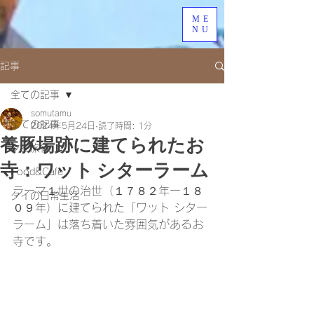
ME
NU
記事
全ての記事
somutamu
全ての記事
2024年5月24日
読了時間: 1分
養豚場跡に建てられたお
タイ旅行
寺：ワット シターラーム
Food&Cafe
ラーマ１世の治世（１７８２年ー１８
タイの日常生活
０９年）に建てられた「ワット シター
ラーム」は落ち着いた雰囲気があるお
寺です。