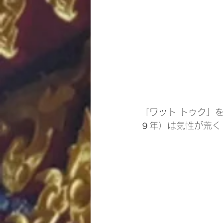
「
ワット トゥク」
９年）は気性が荒く