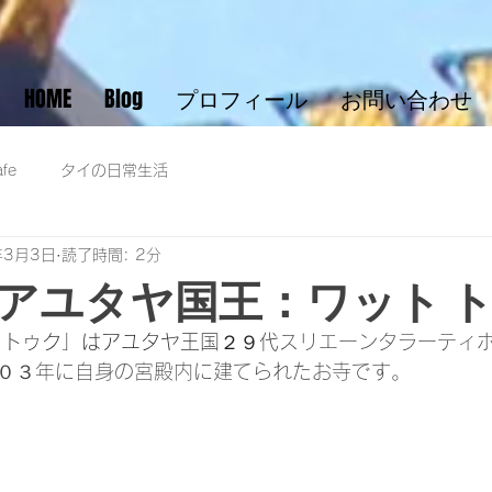
HOME
Blog
プロフィール
お問い合わせ
fe
タイの日常生活
年3月3日
読了時間: 2分
アユタヤ国王：ワット 
 トゥク」はアユタヤ王国２９代
スリエーンタラーティ
０３年に自身の宮殿内に建てられたお寺です。