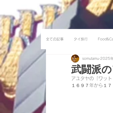
全ての記事
タイ旅行
Food&Ca
somutamu
2025
武闘派の
アユタヤの「
ワット
１６９７年から１７