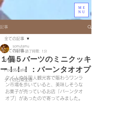
ME
NU
記事
全ての記事
somutamu
全ての記事
7月7日
読了時間: 1分
１個５バーツのミニクッキ
タイ旅行
ー！！！：バーンタオオプ
Food&Cafe
タイ人や外国人観光客で賑わうワンラ
タイの日常生活
ン市場を歩いていると、美味しそうな
お菓子が売っているお店「バーンタオ
オプ」があったので寄ってみました。