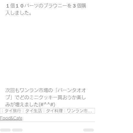
１個１０バーツのブラウニーを３個購
入しました。
次回もワンラン市場の「バーンタオオ
プ」でどのミニクッキー買おうか楽し
みが増えました(#^^#)
：タイ旅行：タイ生活：タイ料理：ワンラン市場：バンコク：バンコクの飲食店：タイ旅行ブログ：海外旅行：海外生活：
Food&Cafe