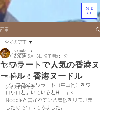
ME
NU
記事
全ての記事
somutamu
全ての記事
2023年5月18日
読了時間: 1分
ヤワラートで人気の香港ヌ
タイ旅行
ードル：香港ヌードル
Food&Cafe
バンコクのヤワラート（中華街）をウ
タイの日常生活
ロウロと歩いているとHong Kong 
Noodleと書かれている看板を見つけま
したので行ってみました。