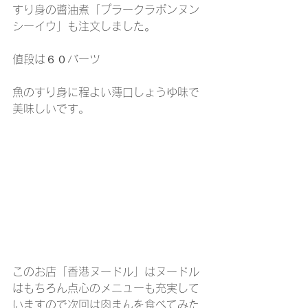
すり身の醬油煮「プラークラポンヌン
シーイウ」も注文しました。
値段は６０バーツ
魚のすり身に程よい薄口しょうゆ味で
美味しいです。
このお店「香港ヌードル」はヌードル
はもちろん点心のメニューも充実して
いますので次回は肉まんを食べてみた