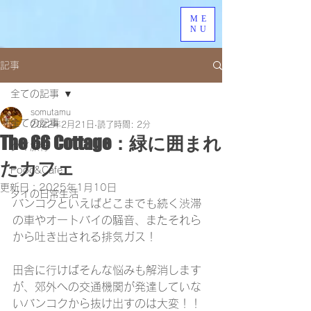
ME
NU
記事
全ての記事
somutamu
全ての記事
2022年2月21日
読了時間: 2分
The 66 Cottage：緑に囲まれ
タイ旅行
たカフェ
Food&Cafe
更新日：
2025年1月10日
タイの日常生活
バンコクといえばどこまでも続く渋滞
の車やオートバイの騒音、またそれら
から吐き出される排気ガス！
田舎に行けばそんな悩みも解消します
が、郊外への交通機関が発達していな
いバンコクから抜け出すのは大変！！