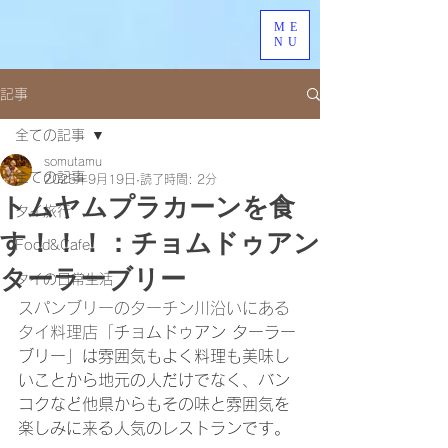
ME
NU
記事
全ての記事
somutamu
全ての記事
2025年9月19日
読了時間: 2分
トムヤムプラカーンを食
タイ旅行
す！！！：チョムドゥアン
Food&Cafe
ターラーブリー
タイの日常生活
スパンブリーのターチン川沿いにある
タイ料理店「
チョムドゥアン ターラー
ブリー」は雰囲気もよく料理も美味し
いことから地元の人だけでなく、バン
コクなど他県からもその味と雰囲気を
楽しみに来る人気のレストランです。