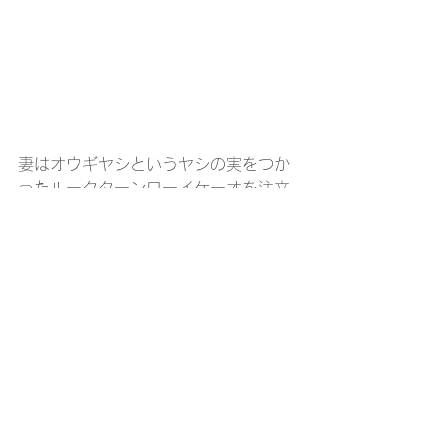
妻はオウギヤシというヤシの実をつか
ったルークターンローイケーオを注文
しました。
値段は５０バーツ