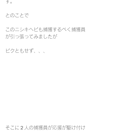
す。
とのことで
このニシキヘビも捕獲するべく捕獲員
が引っ張ってみましたが
ビクともせず、、、
そこに２人の捕獲員が応援が駆け付け