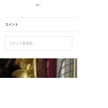
コメント
チャトチャック市場の近
アユタヤのリサ
コメントを追加…
くのショッピングモー
ョップ：チパタ
ル：JJモール
ムーソーン サ
ユタヤ