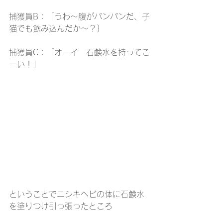
捕獲員B：「うわ～腹がパンパンだ、子
猫でも飲み込んだか～？｝
捕獲員C：「オーイ　石鹸水を持ってこ
ーい！」
ということでニシキヘビの体に石鹸水
を塗りつけ引っ張ったところ