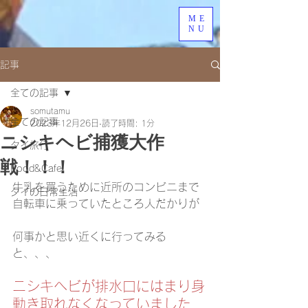
ME
NU
記事
全ての記事
somutamu
全ての記事
2023年12月26日
読了時間: 1分
ニシキヘビ捕獲大作
タイ旅行
戦！！！
Food&Cafe
牛乳を買うために近所のコンビニまで
タイの日常生活
自転車に乗っていたところ人だかりが
何事かと思い近くに行ってみる
と、、、
ニシキヘビが排水口にはまり身
動き取れなくなっていました