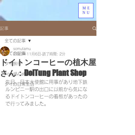
ME
NU
記事
全ての記事
somutamu
全ての記事
2023年11月6日
読了時間: 2分
ドイトンコーヒーの植木屋
タイ旅行
さん：DoiTung Plant Shop
Food&Cafe
先日、日本大使館に用事があり地下鉄
タイの日常生活
ルンピニー駅の出口に以前から気にな
るドイトンコーヒーの看板があったの
で行ってみました。