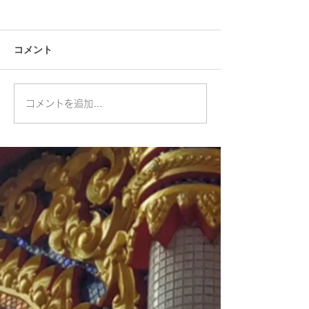
コメント
舞踊に秀でた側室が修復
OKインスタント
コメントを追加…
したお寺：ワット ボロム
抹茶カレー味！
ニワート