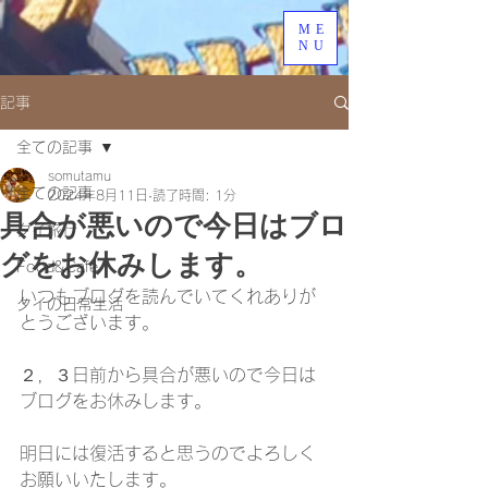
ME
NU
記事
全ての記事
somutamu
全ての記事
2024年8月11日
読了時間: 1分
具合が悪いので今日はブロ
タイ旅行
グをお休みします。
Food&Cafe
いつもブログを読んでいてくれありが
タイの日常生活
とうございます。
２，３日前から具合が悪いので今日は
ブログをお休みします。
明日には復活すると思うのでよろしく
お願いいたします。