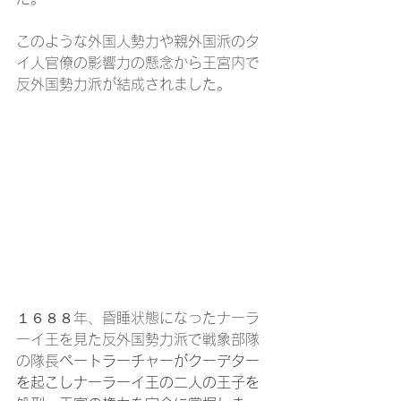
このような外国人勢力や親外国派のタ
イ人官僚の影響力の懸念から王宮内で
反外国勢力派が結成されました。
１６８８年、昏睡状態になったナーラ
ーイ王を見た反外国勢力派で戦象部隊
の隊長
ペートラーチャーがクーデター
を起こしナーラーイ王の二人の王子を