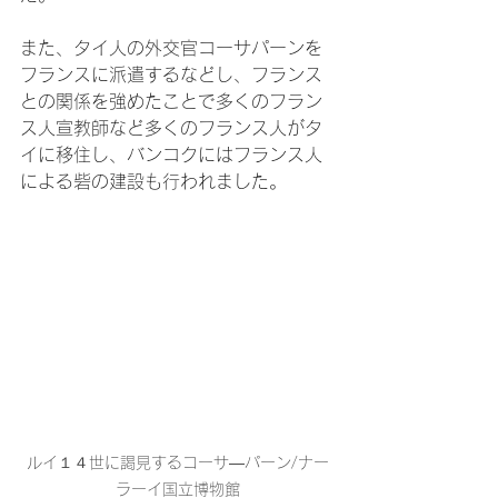
また、タイ人の外交官コーサパーンを
フランスに派遣するなどし、フランス
との関係を強めたことで多くのフラン
ス人宣教師など多くのフランス人がタ
イに移住し、バンコクにはフランス人
による砦の建設も行われました。
ルイ１４世に謁見するコーサ―パーン/ナー
ラーイ国立博物館