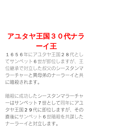
アユタヤ王国３０代ナラ
ーイ王
１６５６年にアユタヤ王国２８代とし
てサンペット６世が即位しますが、王
位継承で対立した叔父の
シースタンマ
ラーチャーと異母弟のナーラーイと共
に暗殺されます。
暗殺に成功した
シースタンマラーチャ
ーはサンペット７世として
同年に
アユ
タヤ王国２９代に即位しますが、その
直後に
サンペット６世暗殺を共謀した
ナーラーイと対立します。