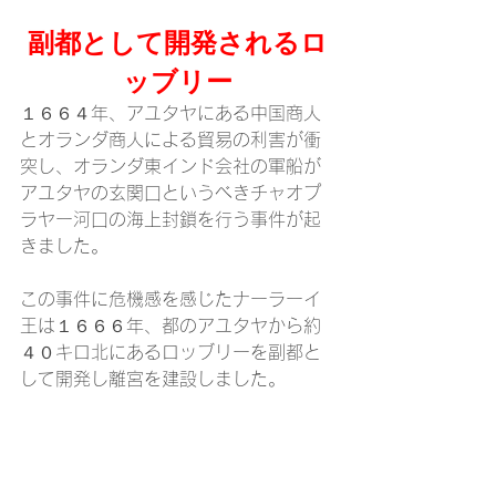
副都として開発されるロ
ッブリー
１６６４年、アユタヤにある中国商人
とオランダ商人による貿易の利害が衝
突し、オランダ東インド会社の軍船が
アユタヤの玄関口というべきチャオプ
ラヤー河口の海上封鎖を行う事件が起
きました。
この事件に危機感を感じたナーラーイ
王は１６６６年、都のアユタヤから約
４０キロ北にあるロッブリーを副都と
して開発し離宮を建設しました。