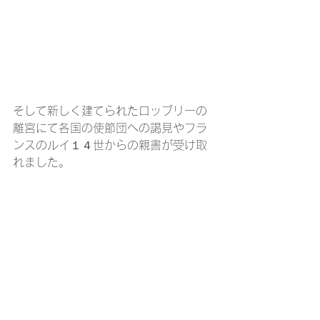
そして新しく建てられたロッブリーの
離宮にて各国の使節団への謁見やフラ
ンスのルイ１４世からの親書が受け取
れました。