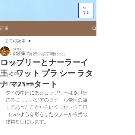
ME
NU
記事
全ての記事
somutamu
全ての記事
2025年7月25日
読了時間: 4分
ロッブリーとナーラーイ
タイ旅行
王：ワット プラ シー ラタ
Food&Cafe
ナ マハータート
タイの日常生活
タイの中部にあるロッブリーは９世紀
ごろにカンボジアのクメール帝国の領
土であったことからいくつかトウモロ
コシのような形をしたクメール様式の
建物を目にします。