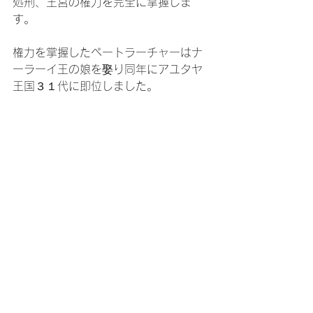
処刑、王宮の権力を完全に掌握しま
す。
権力を掌握したペートラーチャーはナ
ーラーイ王の娘を娶り同年にアユタヤ
王国３１代に即位しました。
王位に就いたペートラーチャー王は外
国人勢力や
親外国派
のタイ人官僚排除
ため鎖国政策を行い多くの外国人を国