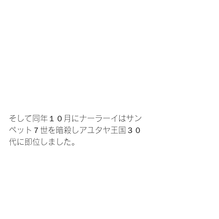
そして同年１０月にナーラーイはサン
ペット７世を暗殺しアユタヤ王国３０
代に即位しました。