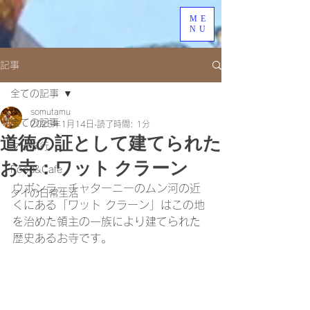
ME
NU
記事
全ての記事
somutamu
全ての記事
2025年1月14日
読了時間: 1分
道徳の証として建てられた
タイ旅行
お寺：ワット クラーン
Food&Cafe
ウボンラーチャターニーのムン河の近
タイの日常生活
くにある「ワット クラーン」はこの地
を治めた領主の一族により建てられた
歴史あるお寺です。