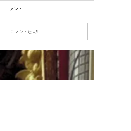
コメント
舞踊に秀でた側室が修復
チャオプラヤー
コメントを追加…
したお寺：ワット ボロム
な景色を眺める
ニワート
ワット マハーウ