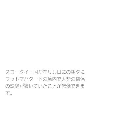
スコータイ王国が在りし日にの朝夕に
ワットマハタートの境内で大勢の僧侶
の読経が響いていたことが想像できま
す。