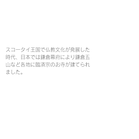
スコータイ王国で仏教文化が発展した
時代、日本では鎌倉幕府により鎌倉五
山など各地に臨済宗のお寺が建てられ
ました。
スコータイに行った際には、そのよう
なことを比べながら古代寺院を巡って
みるのも楽しいかもしれません。
：タイ旅行：タイ生活：タイ料理：スコータイ：タイ旅行ブログ：海外旅行：海外生活：
タイ旅行