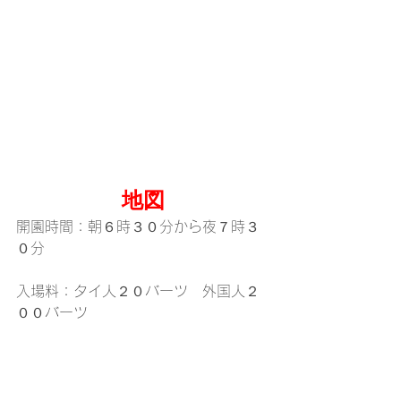
地図
開園時間：朝６時３０分から夜７時３
０分
入場料：タイ人２０バーツ　外国人２
００バーツ