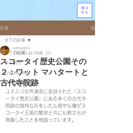
ME
NU
記事
全ての記事
somutamu
全ての記事
1月24日
読了時間: 2分
スコータイ歴史公園その
タイ旅行
２：ワット マハタートと
Food&Cafe
古代寺院跡
タイの日常生活
ユネスコ世界遺産に登録された「
スコ
ータイ歴史公園」にある多くの古代寺
院跡の独特な形をした仏塔や仏像がス
コータイ王国の繁栄と共に仏教文化が
発展したことを物語っています。