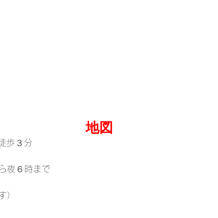
地図
ら徒歩３分
ら夜６時まで
す）