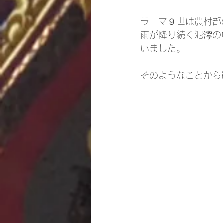
ラーマ９世は農村部
雨が降り続く泥濘の
いました。
そのようなことから