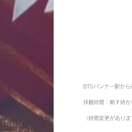
BTSバンナー駅か
拝観時間：朝７時か
（時間変更がありま