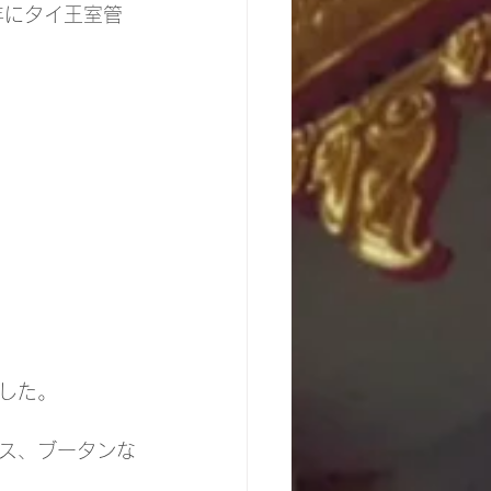
年にタイ王室管
した。
ス、ブータンな