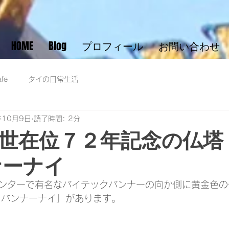
HOME
Blog
プロフィール
お問い合わせ
fe
タイの日常生活
年10月9日
読了時間: 2分
世在位７２年記念の仏塔
ナーナイ
ンターで有名なバイテックバンナーの向か側に黄金色の
 バンナーナイ」があります。