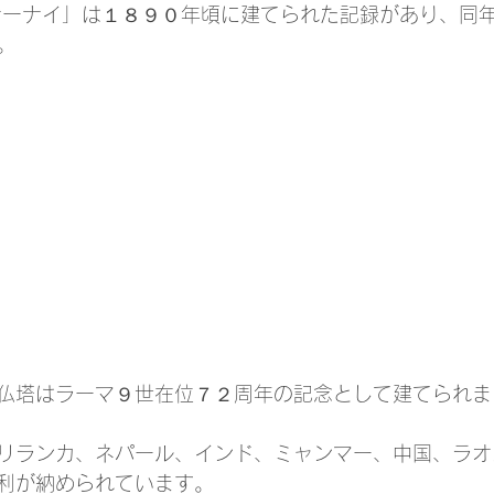
ナーナイ」は１８９０年頃に建てられた記録があり、同
。
仏塔はラーマ９世在位７２周年の記念として建てられま
リランカ、ネパール、インド、ミャンマー、中国、ラオ
利が納められています。