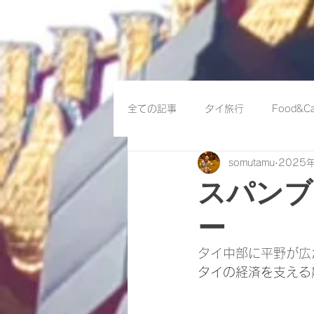
全ての記事
タイ旅行
Food&Ca
somutamu
2025
スパンブ
ー
タイ中部に平野が広
タイの経済を支える