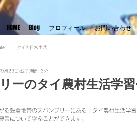
HOME
Blog
プロフィール
お問い合わせ
fe
タイの日常生活
年9月23日
読了時間: 3分
リーのタイ農村生活学習
がる穀倉地帯のスパンブリーにある「
タイ農村生活学習
農業について学ぶことができます。