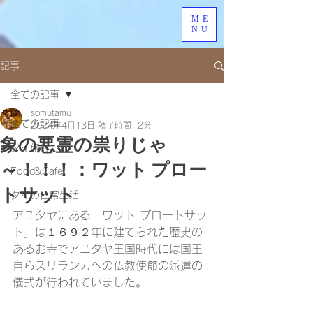
ME
NU
記事
全ての記事
somutamu
全ての記事
2024年4月13日
読了時間: 2分
象の悪霊の祟りじゃ
タイ旅行
～！！！：ワット プロー
Food&Cafe
トサット
タイの日常生活
アユタヤにある「ワット プロートサッ
ト」は１６９２年に建てられた歴史の
あるお寺でアユタヤ王国時代には国王
自らスリランカへの仏教使節の派遣の
儀式が行われていました。