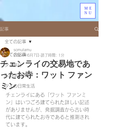
ME
NU
記事
全ての記事
somutamu
全ての記事
2024年6月7日
読了時間: 1分
チェンライの交易地であ
タイ旅行
ったお寺：ワット ファン
Food&Cafe
ミン
タイの日常生活
チェンライにある「ワット ファンミ
ン」はいつごろ建てられた詳しい記述
がありませんが、発掘調査から古い時
代に建てられたお寺であると推測され
ています。