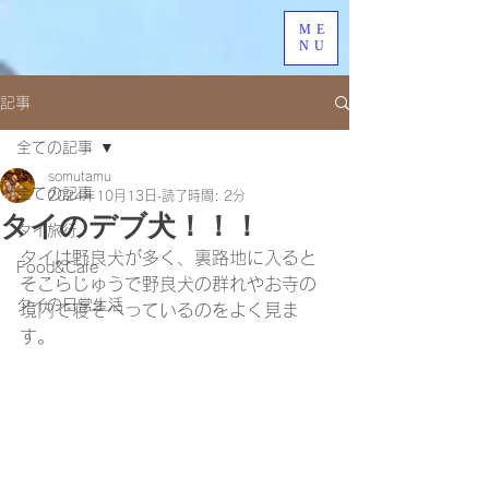
ME
NU
記事
全ての記事
somutamu
全ての記事
2024年10月13日
読了時間: 2分
タイのデブ犬！！！
タイ旅行
タイは野良犬が多く、裏路地に入ると
Food&Cafe
そこらじゅうで野良犬の群れやお寺の
タイの日常生活
境内で寝そべっているのをよく見ま
す。