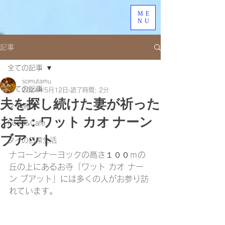
ME
NU
記事
全ての記事
somutamu
全ての記事
2024年5月12日
読了時間: 2分
夫を探し続けた妻が祈った
タイ旅行
お寺：ワット カオ ナーン
Food&Cafe
ブアット
タイの日常生活
ナコーンナーヨックの高さ１００ｍの
丘の上にあるお寺「ワット カオ ナー
ン ブアット」には多くの人がお参り訪
れています。