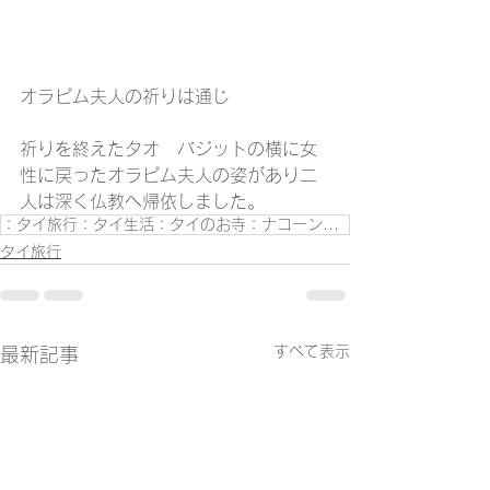
オラピム夫人の祈りは通じ
祈りを終えたタオ　バジットの横に女
性に戻ったオラピム夫人の姿があり二
人は深く仏教へ帰依しました。
：タイ旅行：タイ生活：タイのお寺：ナコーンナーヨック：
タイ旅行
すべて表示
最新記事