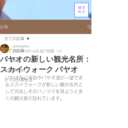
ME
NU
記事
全ての記事
somutamu
全ての記事
2025年5月14日
読了時間: 1分
パヤオの新しい観光名所：
タイ旅行
スカイウォーク パヤオ
Food&Cafe
パヤオ市に市街やパヤオ湖が一望でき
タイの日常生活
るスカイウォークが新しい観光名所と
して完成しそのパノラマを見ようと多
くの観光客が訪れています。