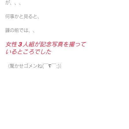
が、、、
何事かと見ると、
鐘の前では、、
女性３人組が記念写真を撮って
いるところでした
（驚かせゴメンね(￣∇￣;)）