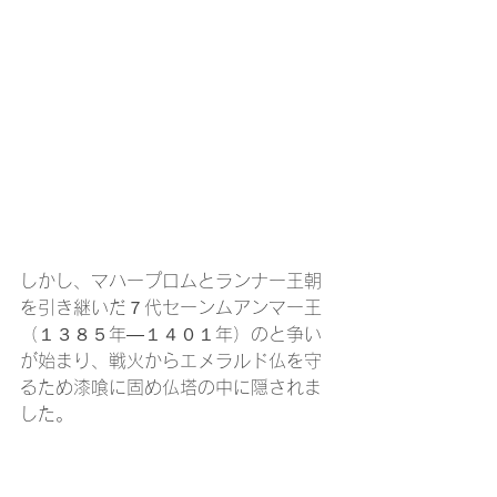
しかし、マハープロムとランナー王朝
を引き継いだ７代セーンムアンマー王
（１３８５年―１４０１年）のと争い
が始まり、戦火からエメラルド仏を守
るため漆喰に固め仏塔の中に隠されま
した。