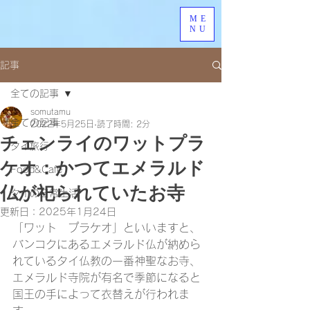
ME
NU
記事
全ての記事
somutamu
全ての記事
2022年5月25日
読了時間: 2分
チェンライのワットプラ
タイ旅行
ケオ：かつてエメラルド
Food&Cafe
仏が祀られていたお寺
タイの日常生活
更新日：
2025年1月24日
「ワット　プラケオ」といいますと、
バンコクにあるエメラルド仏が納めら
れているタイ仏教の一番神聖なお寺、
エメラルド寺院が有名で季節になると
国王の手によって衣替えが行われま