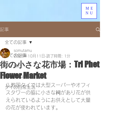
ME
NU
記事
全ての記事
somutamu
全ての記事
2025年10月11日
読了時間: 1分
街の小さな花市場：Tri Phet
タイ旅行
Flower Market
Food&Cafe
仏教国タイでは大型スーパーやオフィ
タイの日常生活
スタワーの脇に小さな祠があり花が供
えられているようにお供えとして大量
の花が使われています。