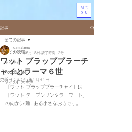
ME
NU
記事
全ての記事
somutamu
全ての記事
2022年6月18日
読了時間: 2分
ワット プラッププラーチ
タイ旅行
ャイとラーマ６世
Food&Cafe
更新日：
2025年1月31日
タイの日常生活
「ワット プラッププラーチャイ」は
「ワット テープシリンタラーワート」
の向かい側にある小さなお寺です。