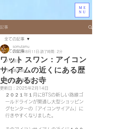
ME
NU
記事
全ての記事
somutamu
全ての記事
2022年8月11日
読了時間: 2分
ワット スワン：アイコン
タイ旅行
サイアムの近くにある歴
Food&Cafe
史のあるお寺
タイの日常生活
更新日：
2025年2月14日
２０２１年１月にBTSの新しい路線ゴ
ールドラインが開通し大型ショッピン
グセンターの「アイコンサイアム」に
行きやすくなりました。