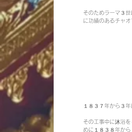
そのためラーマ３世
に功績のあるチャオ
１８３７年から３年
その工事中に沐浴を
めに１８３８年から