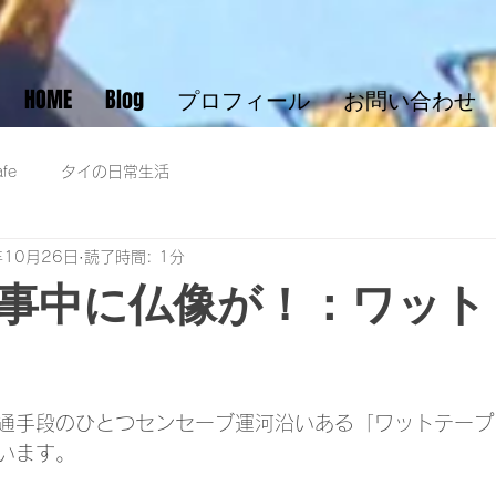
HOME
Blog
プロフィール
お問い合わせ
fe
タイの日常生活
年10月26日
読了時間: 1分
事中に仏像が！：ワット
通手段のひとつセンセーブ運河沿いある「ワットテープ
います。