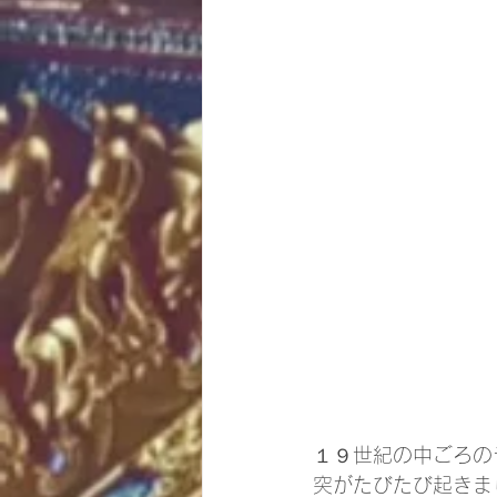
１９世紀の中ごろの
突がたびたび起きま