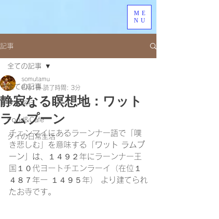
ME
NU
記事
全ての記事
somutamu
全ての記事
6月1日
読了時間: 3分
静寂なる瞑想地：ワット
タイ旅行
ラムプーン
Food&Cafe
チェンマイにあるラーンナー語で「嘆
タイの日常生活
き悲しむ」を意味する「
ワット ラムプ
ーン」は、
１４９２年にラーンナー王
国１０代ヨートチエンラーイ（在位１
４８７年ー １４９５年） より建てられ
たお寺です。