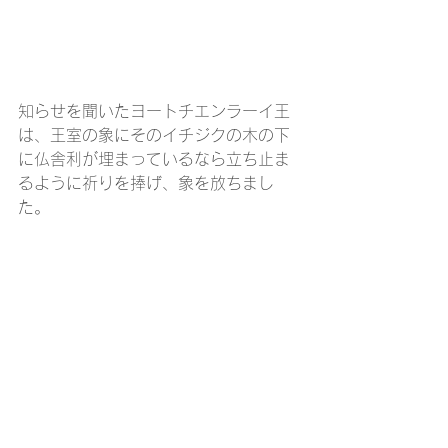
知らせを聞いたヨートチエンラーイ王
は、王室の象にそのイチジクの木の下
に仏舎利が埋まっているなら立ち止ま
るように祈りを捧げ、象を放ちまし
た。